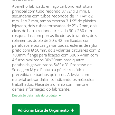
Aparelho fabricado em aço carbono, estrutura
principal com tubo redondo 3.1/2” x 3 mm. E
secundária com tubos redondos de 1”.1/4” x 2
mm, 1” x 2 mm, tampa externa 3.1/2" de plástico
injetado, dois cubos torneados de 2" x 2mm, dois
eixos de barra redonda trefilada 30 x 250 mm
rosqueadas com porcas fixadoras travantes, dois
rolamentos duplo de 20 x 42mm fixadas com
parafusos e porcas galvanizadas, esferas de nylon
preto com Ø 50mm, dois volantes circulares com Ø
700mm, flange para fixação com 300 x 4mm com
4 furos ovalizados 30x20mm para quatro
parabolds galvanizados 5/8” x 3”. Processo de
Soldagem Mig e Pintura a pó eletrostática
precedida de banhos químicos. Adesivo com
material antivandalismo, indicando os músculos
trabalhados. Placa de alumínio com marca e
demais informação do fabricante.
Descrição detalhada do produto
Adicionar Lista de Orçamento