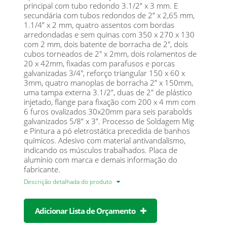
principal com tubo redondo 3.1/2” x 3 mm. E
secundária com tubos redondos de 2” x 2,65 mm,
1.1/4” x 2 mm, quatro assentos com bordas
arredondadas e sem quinas com 350 x 270 x 130
com 2 mm, dois batente de borracha de 2", dois
cubos torneados de 2" x 2mm, dois rolamentos de
20 x 42mm, fixadas com parafusos e porcas
galvanizadas 3/4", reforço triangular 150 x 60 x
3mm, quatro manoplas de borracha 2” x 150mm,
uma tampa externa 3.1/2”, duas de 2" de plástico
injetado, flange para fixação com 200 x 4 mm com
6 furos ovalizados 30x20mm para seis parabolds
galvanizados 5/8” x 3”. Processo de Soldagem Mig
e Pintura a pó eletrostática precedida de banhos
químicos. Adesivo com material antivandalismo,
indicando os músculos trabalhados. Placa de
alumínio com marca e demais informação do
fabricante.
Descrição detalhada do produto
Adicionar Lista de Orçamento