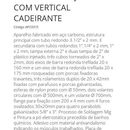
COM VERTICAL
CADEIRANTE
Código APC0315
Aparelho fabricado em aço carbono, estrutura
principal com tubo redondo 3.1/2” x 2 mm. E
secundária com tubos redondos 1”.1/4” x 2 mm, 1”
x 2 mm, tampa externa 2" e duas tampa de 2” de
plástico injetado, três cubos torneados de 2" x
2mm, dois eixos de barra redonda trefilada 20 x
160 mm e um eixo de barra redonda trefilada 20 x
175 mm rosqueadas com porcas fixadoras
travantes, três rolamentos duplos de 20 x 42mm
fixadas com parafusos e porcas galvanizadas,
esferas de nylon preto com Ø 50mm, dois volantes
circulares com Ø 500mm, e um volante Ø 700mm,
flange para fixação com 200 x 4 mm com 4 furos
ovalizados 30x20mm para quatro parabolds
galvanizados 5/8” x 3”. Processo de Soldagem Mig
e Pintura a pó eletrostática precedida de banhos
químicos. Adesivo com material antivandalismo
indicando os músculos trabalhados. Placa de