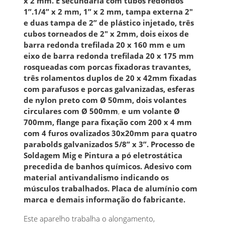
x 2 mm. E secundária com tubos redondos
1”.1/4” x 2 mm, 1” x 2 mm, tampa externa 2"
e duas tampa de 2” de plástico injetado, três
cubos torneados de 2" x 2mm, dois eixos de
barra redonda trefilada 20 x 160 mm e um
eixo de barra redonda trefilada 20 x 175 mm
rosqueadas com porcas fixadoras travantes,
três rolamentos duplos de 20 x 42mm fixadas
com parafusos e porcas galvanizadas, esferas
de nylon preto com Ø 50mm, dois volantes
circulares com Ø 500mm
,
e um volante Ø
700mm, flange para fixação com 200 x 4 mm
com 4 furos ovalizados 30x20mm para quatro
parabolds galvanizados 5/8” x 3”. Processo de
Soldagem Mig e Pintura a pó eletrostática
precedida de banhos químicos. Adesivo com
material antivandalismo indicando os
músculos trabalhados. Placa de alumínio com
marca e demais informação do fabricante.
Este aparelho trabalha o alongamento,